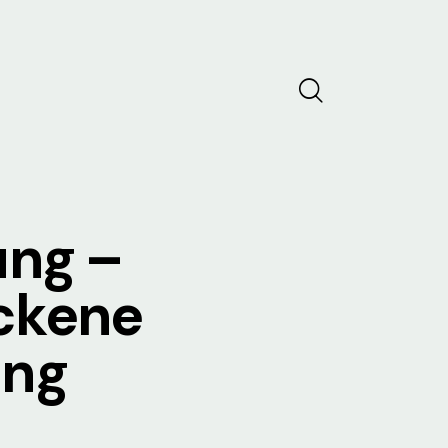
ung –
ckene
ung