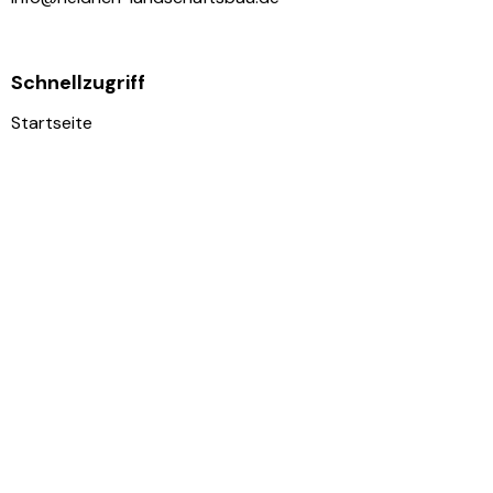
Schnellzugriff
Startseite
Leistungen
Referenzen
Über uns
Kontakt
Folgen Sie uns
Facebook
Instagram
Impressum
|
Datenschutz
Mit
♥
gemacht – redcat