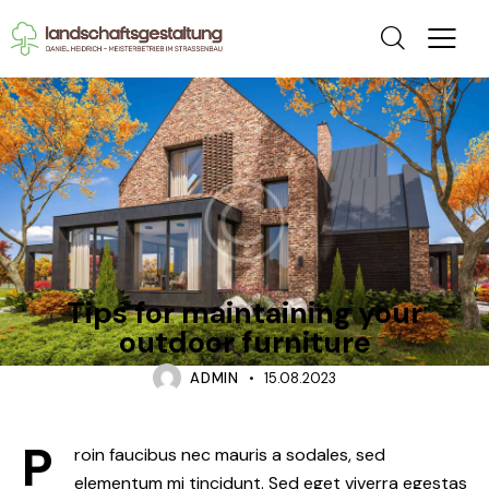
GARDEN
Tips for maintaining your
outdoor furniture
ADMIN
15.08.2023
P
roin faucibus nec mauris a sodales, sed
elementum mi tincidunt. Sed eget viverra egestas