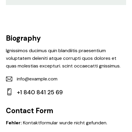
Biography
Ignissimos ducimus quin blandiitis praesentium
voluptatem deleniti atque corrupti quos dolores et
quas molestias excepturi. scint occaecatti gnissimus.
info@example.com
E-
+1 840 841 25 69
m
Ph
ail:
on
Contact Form
e:
Fehler:
Kontaktformular wurde nicht gefunden.